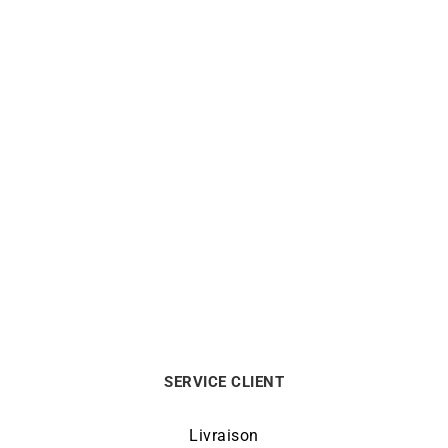
Collier Plaque Or Résine
Rouge
690
€
SERVICE CLIENT
Livraison