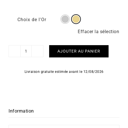
Choix de l'Or
Effacer la sélection
AJOUTER AU PANIER
quantité
de
Bracelet
Livraison gratuite estimée avant le 12/08/2026
Losange
Information