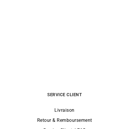
Bracelet Colors
Bracelet Colorful
780
€
560
€
SERVICE CLIENT
Livraison
Retour & Remboursement