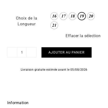
Choix de la
Longueur
Effacer la sélection
AJOUTER AU PANIER
quantité
de
Bracelet
Livraison gratuite estimée avant le 05/08/2026
Serpentine
1mm
Information