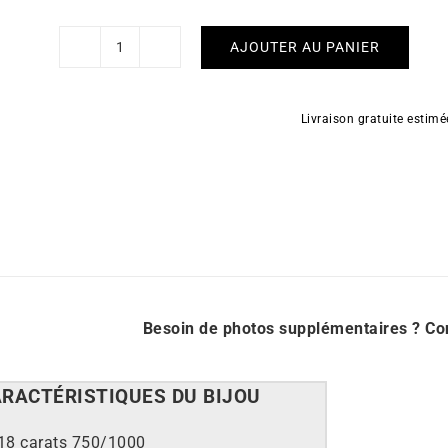
AJOUTER AU PANIER
quantité
de
Bracelet
Livraison gratuite estim
Duchesse
Besoin de photos supplémentaires ?
Co
ARACT
É
RISTIQUES DU BIJOU
18 carats 750/1000