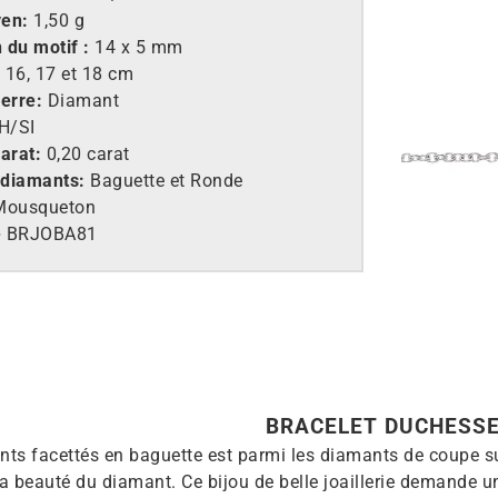
yen:
1,50 g
 du motif :
14 x 5 mm
:
16, 17 et 18 cm
erre:
Diamant
H/SI
arat:
0,20 carat
 diamants:
Baguette et Ronde
Mousqueton
e
BRJOBA81
BRACELET DUCHESS
ts facettés en baguette est parmi les diamants de coupe s
la beauté du diamant. Ce bijou de belle joaillerie demande un