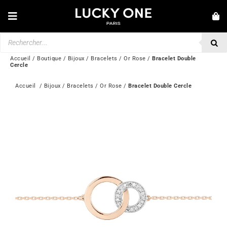
Passer
au
Toggle
contenu
Navigation
Recherche
NOUVEAUTÉS
de
produits
BRACELETS
Accueil
/
Boutique
/
Bijoux
/
Bracelets
/
Or Rose
/
Bracelet Double
Cercle
COLLIERS
Accueil
  / 
Bijoux
 / 
Bracelets
 / 
Or Rose
 / 
Bracelet Double Cercle
BAGUES
BOUCLES D’OREILLES
BIJOUX
MONTRES
SECONDE MAIN
MARQUES
💎 SERVICE CLIENT