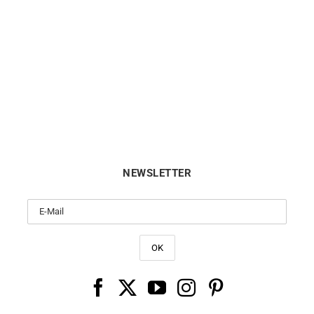
celet Cordon Disque 12mm
Bracelet Cordon Grain de 
340
€
300
€
NEWSLETTER