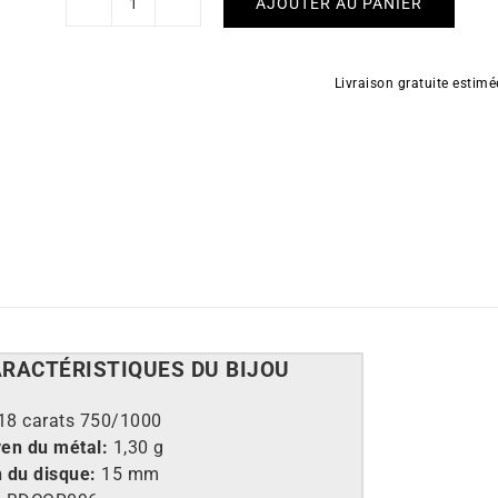
AJOUTER AU PANIER
quantité
de
Bracelet
Livraison gratuite estim
Cordon
Disque
15mm
ARACT
É
RISTIQUES DU BIJOU
18 carats 750/1000
en du métal:
1,30 g
 du disque:
15 mm