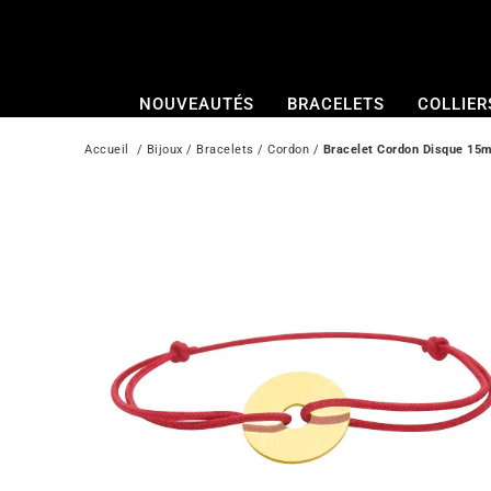
Passer
au
contenu
NOUVEAUTÉS
BRACELETS
COLLIER
Accueil
  / 
Bijoux
 / 
Bracelets
 / 
Cordon
 / 
Bracelet Cordon Disque 15