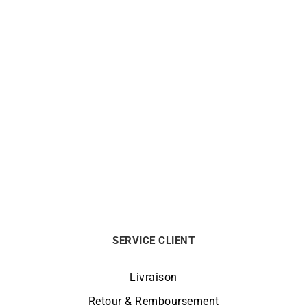
Bracelet Provence – Or
Bracelet Provence – Or
Résine Rouge
Résine Blanc
350
€
350
€
SERVICE CLIENT
Livraison
Retour & Remboursement