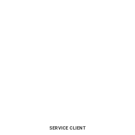
Boucles d’Oreilles Coeur
Boucles d’Oreilles Blossom
Topaze
– Diamant Topaze
590
€
890
€
SERVICE CLIENT