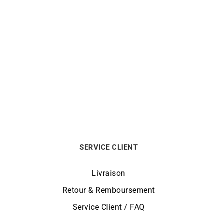
Boucles d’Oreilles
Boucles d’Oreilles Blossom
Marguerite Saphir Ovale
– Diamant Saphir
2590
€
990
€
SERVICE CLIENT
Livraison
Retour & Remboursement
Service Client / FAQ