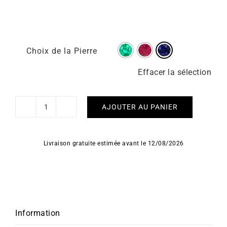
Choix de la Pierre
Effacer la sélection
AJOUTER AU PANIER
quantité
de
Boucles
Livraison gratuite estimée avant le 12/08/2026
d'Oreilles
Yogini
Information