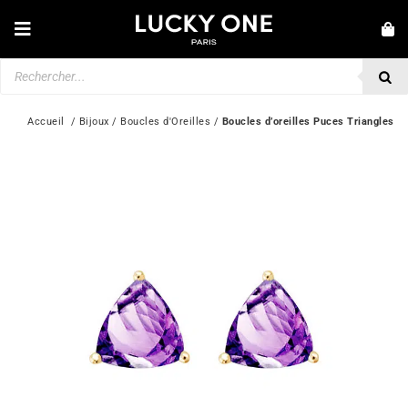
Passer
au
Toggle
contenu
Navigation
Recherche
NOUVEAUTÉS
de
produits
BRACELETS
Accueil
  / 
Bijoux
 / 
Boucles d'Oreilles
 / 
Boucles d’oreilles Puces Triangles
COLLIERS
BAGUES
BOUCLES D’OREILLES
BIJOUX
MONTRES
SECONDE MAIN
MARQUES
💎 SERVICE CLIENT