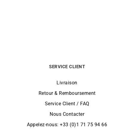
Boucles d’Oreilles
Boucles d’Oreilles Poire
Pendantes Trèfle Nacre –
Nacre
Or Jaune avec Nacre
1150
€
960
€
SERVICE CLIENT
Livraison
Retour & Remboursement
Service Client / FAQ
Nous Contacter
Appelez-nous: +33 (0)1 71 75 94 66