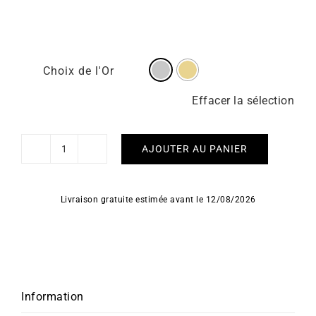
Choix de l'Or
Effacer la sélection
AJOUTER AU PANIER
quantité
de
Boucles
Livraison gratuite estimée avant le 12/08/2026
d'Oreilles
Elixir
Information