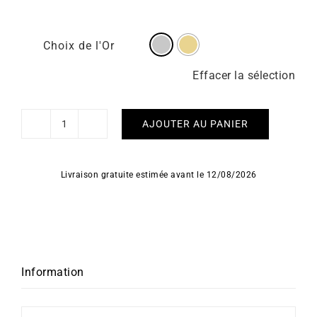
Choix de l'Or
Effacer la sélection
AJOUTER AU PANIER
quantité
de
Boucles
Livraison gratuite estimée avant le 12/08/2026
d'Oreilles
Twisted
Information