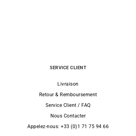
Créoles Or Blanc Rondes
Créoles Or Blanc 2mm
2mm Diamètre 50mm
Diamètre 60mm
895
€
995
€
SERVICE CLIENT
Livraison
Retour & Remboursement
Service Client / FAQ
Nous Contacter
Appelez-nous: +33 (0)1 71 75 94 66