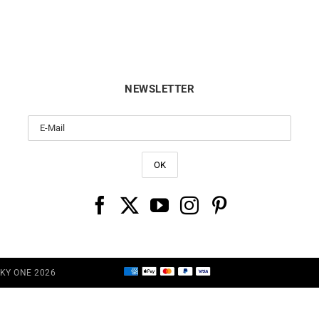
960
€
NEWSLETTER
CKY ONE 2026