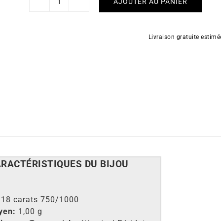
AJOUTER AU PANIER
quantité
de
Boucles
Livraison gratuite estim
d'Oreilles
Arc
en
Ciel
#2
ARACT
É
RISTIQUES DU BIJOU
 18 carats 750/1000
yen:
1,00 g