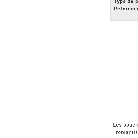
Type de p
Référenc
Les boucle
romantism