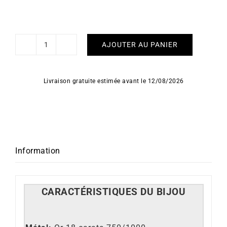
AJOUTER AU PANIER
quantité
de
Boucles
Livraison gratuite estimée avant le 12/08/2026
d'oreilles
Nacre
Blanche
Information
CARACT
É
RISTIQUES DU BIJOU