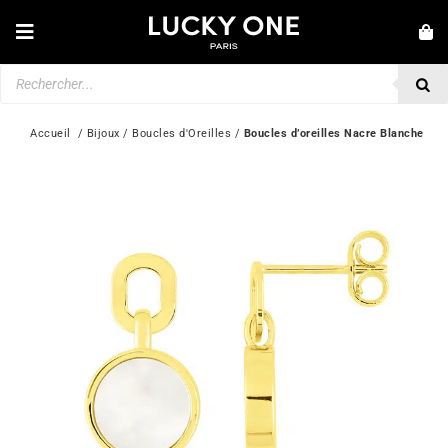
Passer
au
Toggle
contenu
Navigation
Recherche
NOUVEAUTÉS
de
produits
BRACELETS
Accueil
  / 
Bijoux
 / 
Boucles d'Oreilles
 / 
Boucles d’oreilles Nacre Blanche
COLLIERS
BAGUES
BOUCLES D’OREILLES
BIJOUX
MONTRES
SECONDE MAIN
MARQUES
💎 SERVICE CLIENT