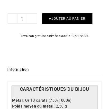
AJOUTER AU PANIER
quantité
de
Boucles
Livraison gratuite estimée avant le 19/08/2026
d'Oreilles
XOXO
Information
CARACT
É
RISTIQUES DU BIJOU
Métal:
Or 18 carats (750/1000e)
Poids moyen du métal:
2,50 g