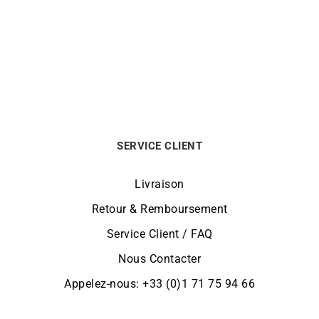
Boucles d’Oreilles Triples
Boucles d’Oreilles Triples
Anneaux #3
Anneaux #4
590
€
750
€
SERVICE CLIENT
Livraison
Retour & Remboursement
Service Client / FAQ
Nous Contacter
Appelez-nous: +33 (0)1 71 75 94 66