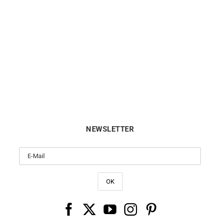
ue de Fiançailles Venus –
Bague Saphir Lady – Saphir
Saphir Bleu Diamants
Diamants
6900
€
5500
€
NEWSLETTER