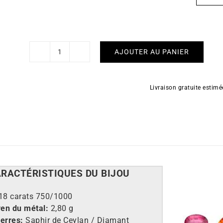
AJOUTER AU PANIER
quantité
de
Bague
Livraison gratuite estim
Chimère
ARACT
É
RISTIQUES DU BIJOU
18 carats 750/1000
en du métal:
2,80 g
ierres:
Saphir de Ceylan / Diamant