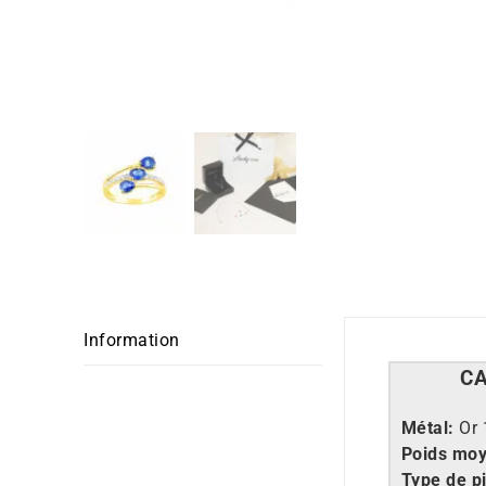
Information
C
M
étal:
Or 
Poids moy
Type de p