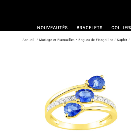
Passer
au
contenu
NOUVEAUTÉS
BRACELETS
COLLIER
Accueil
  / 
Mariage et Fiançailles
 / 
Bagues de Fiançailles
 / 
Saphir
 / 