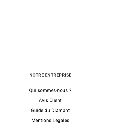
 Bleu
Bague Marquise Saphir – Or Jaune
avec Diamants
1890
€
NOTRE ENTREPRISE
Qui sommes-nous ?
Avis Client
Guide du Diamant
Mentions Légales