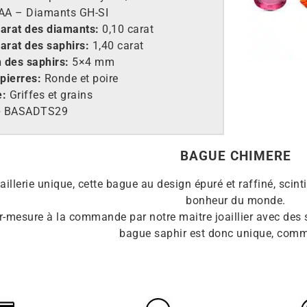
A – Diamants GH-SI
carat des diamants:
0,10 carat
carat des saphirs:
1,40 carat
 des saphi
rs:
5×4 mm
 pierres:
Ronde et poire
e:
Griffes et grains
e
BASADTS29
BAGUE CHIMERE
aillerie unique, cette bague au design épuré et raffiné, scinti
bonheur du monde.
r-mesure à la commande par notre maitre joaillier avec des 
bague saphir est donc unique, com