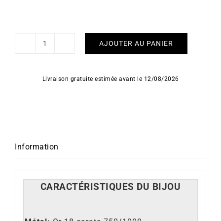
AJOUTER AU PANIER
quantité
de
Bracelet
Livraison gratuite estimée avant le 12/08/2026
Rose
Information
CARACT
É
RISTIQUES DU BIJOU