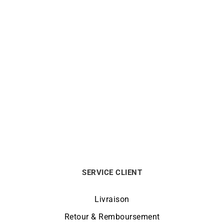
CITIZEN
CITIZEN
Montre Citizen Series 8
Montre Citizen Series 8
GMT NB6031-56E
Automatique GMT NB6034-
58L
1225
€
1295
€
SERVICE CLIENT
Livraison
Retour & Remboursement