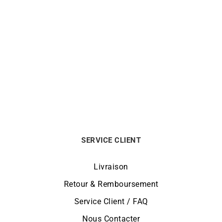
MESSIKA
CHOPARD
Bague Messika Move 10th
Bague Chopard Happy
– Diamant Or Rose
Diamond Or Blanc
Le
Le
5800
€
4990
€
1750
€
prix
prix
initial
actuel
était :
est :
5800€.
4990€.
SERVICE CLIENT
Livraison
Retour & Remboursement
Service Client / FAQ
Nous Contacter