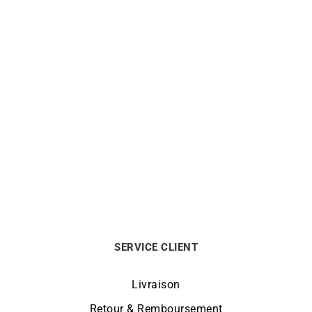
MESSIKA
CHOPARD
Bague Messika Move 10th
Bague Chopard Happy
– Diamant Or Rose
Diamond Or Blanc
Le
Le
5800
€
4990
€
1750
€
prix
prix
initial
actuel
était :
est :
5800€.
4990€.
SERVICE CLIENT
Livraison
Retour & Remboursement