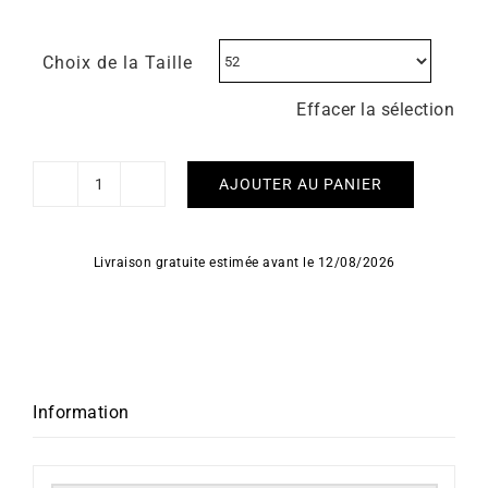
Choix de la Taille
Effacer la sélection
AJOUTER AU PANIER
quantité
de
Bague
Livraison gratuite estimée avant le 12/08/2026
Maillon
Information