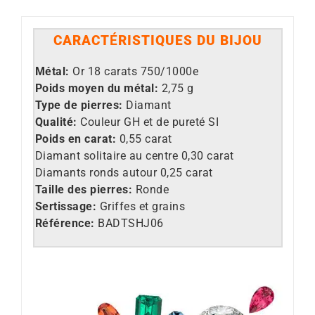
CARACT
É
RISTIQUES DU BIJOU
M
étal:
Or 18 carats 750/1000e
Poids moyen du métal:
2,75 g
Type de pierres:
Diamant
Qualité:
Couleur GH et de pureté SI
Poids en carat:
0,55 carat
Diamant solitaire au centre 0,30 carat
Diamants ronds autour 0,25 carat
Taille des pierres:
Ronde
Sertissage:
Griffes et grains
Référence:
BADTSHJ06