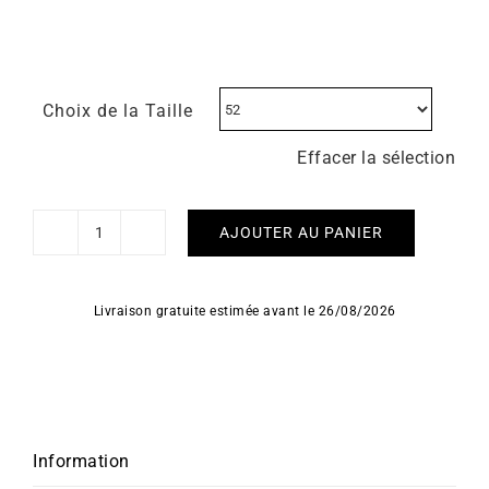
Choix de la Taille
Effacer la sélection
AJOUTER AU PANIER
quantité
de
Bague
Livraison gratuite estimée avant le 26/08/2026
Poésie
Information