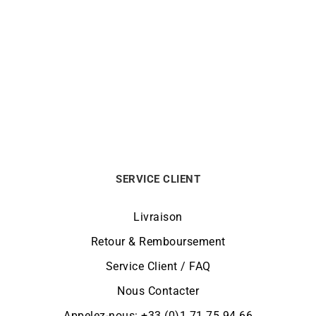
Bague Saphir Lady –
Bague Marquise Saphir –
Saphir Bleu Diamants
Or Jaune avec Diamants
5500
€
1890
€
SERVICE CLIENT
Livraison
Retour & Remboursement
Service Client / FAQ
Nous Contacter
Appelez-nous: +33 (0)1 71 75 94 66