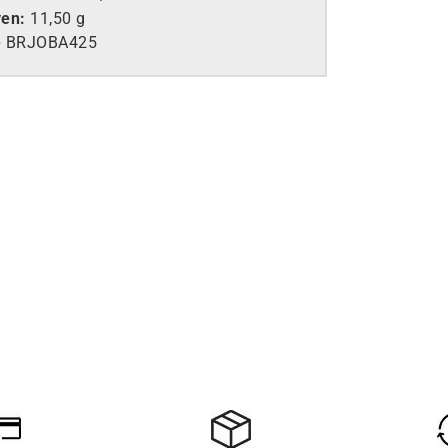
yen:
11,50 g
e
BRJOBA425