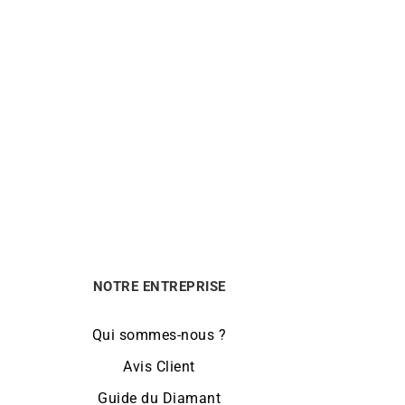
amant
Collier Poire Aigue Marine
870
€
NOTRE ENTREPRISE
Qui sommes-nous ?
Avis Client
Guide du Diamant