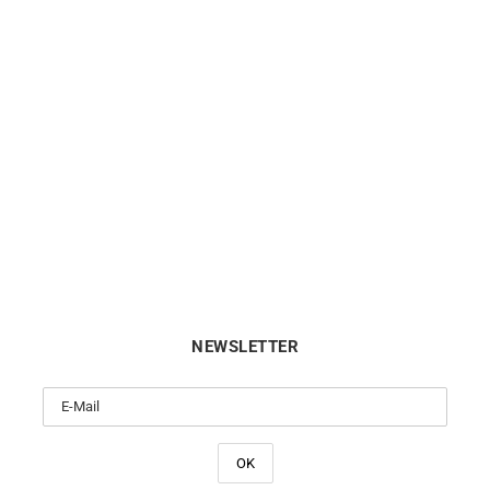
les d’Oreilles Poire Diamant
Boucles d’Oreilles Poire Di
0,30 Carat
0,50 carat
1990
€
2990
€
NEWSLETTER