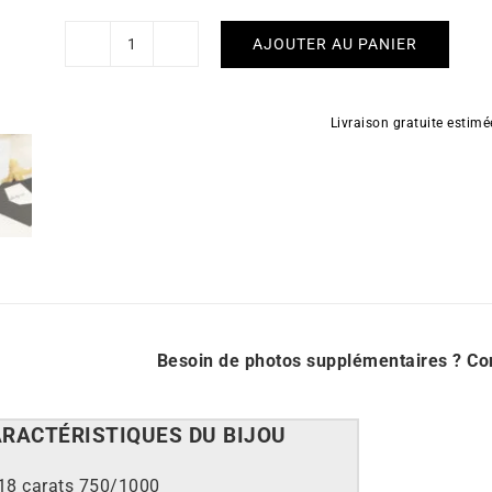
AJOUTER AU PANIER
quantité
de
Bague
Livraison gratuite estim
Jonc
Bicolore
Besoin de photos supplémentaires ?
Co
ARACT
É
RISTIQUES DU BIJOU
18 carats 750/1000