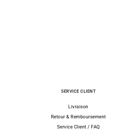
Bracelet Pampilles Bicolores
Bouc
2990
€
SERVICE CLIENT
Livraison
Retour & Remboursement
Service Client / FAQ