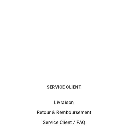
Bague de Fiançailles
Bague Solitaire Poire 0,30
Solitaire Poire Diamant
carat – Diamant Or
0,30 carat
2150
€
2150
€
SERVICE CLIENT
Livraison
Retour & Remboursement
Service Client / FAQ