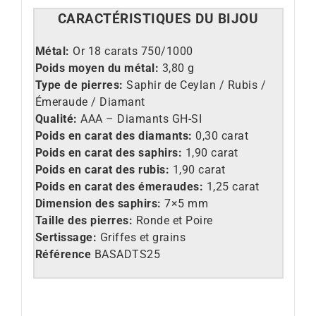
CARACT
É
RISTIQUES DU BIJOU
M
étal:
Or 18 carats 750/1000
Poids moyen du métal:
3,80 g
Type de pierres:
Saphir de Ceylan / Rubis /
Émeraude / Diamant
Qualité:
AAA – Diamants GH-SI
Poids en carat des diamants:
0,30 carat
Poids en carat des saphirs:
1,90 carat
Poids en carat des rubis:
1,90 carat
Poids en carat des émeraudes:
1,25 carat
Dimension des saphirs:
7×5 mm
Taille des pierres:
Ronde et Poire
Sertissage:
Griffes et grains
Référence
BASADTS25