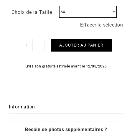
Choix de la Taille
Effacer la sélection
AJOUTER AU PANIER
quantité
de
Bague
Livraison gratuite estimée avant le 12/08/2026
Double
Boucle
Bicolore
Information
Besoin de photos supplémentaires ?