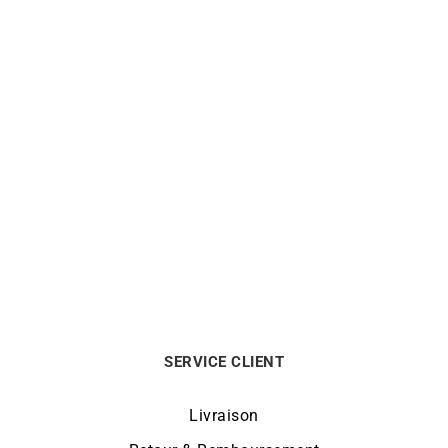
Bague Diamant Aliena –
Bague Only One 0,10 carat
Solitaire Poire Or Blanc
990
€
2390
€
SERVICE CLIENT
Livraison