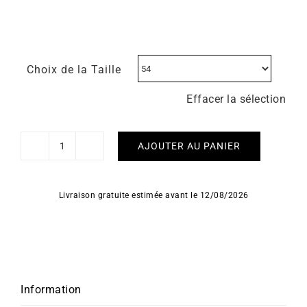
Choix de la Taille
Effacer la sélection
AJOUTER AU PANIER
quantité
de
Bague
Livraison gratuite estimée avant le 12/08/2026
Infini
Information