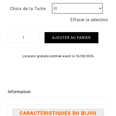
Choix de la Taille
Effacer la sélection
AJOUTER AU PANIER
quantité
de
Bague
Livraison gratuite estimée avant le 18/08/2026
Amore
Information
CARACT
É
RISTIQUES DU BIJOU