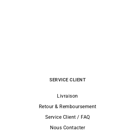
Bague Diamant Aliena –
Bague Only One 0,10 carat
Solitaire Poire Or Blanc
990
€
2390
€
SERVICE CLIENT
Livraison
Retour & Remboursement
Service Client / FAQ
Nous Contacter