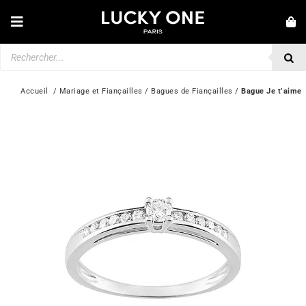
Passer
au
Toggle
contenu
Navigation
Recherche
NOUVEAUTÉS
de
produits
BRACELETS
Accueil
  / 
Mariage et Fiançailles
 / 
Bagues de Fiançailles
 / 
Bague Je t’aime
COLLIERS
BAGUES
BOUCLES D’OREILLES
BIJOUX
MONTRES
SECONDE MAIN
MARQUES
💎 SERVICE CLIENT