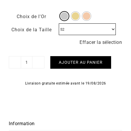
Choix de l'Or
Choix de la Taille
Effacer la sélection
AJOUTER AU PANIER
quantité
de
Bague
Livraison gratuite estimée avant le 19/08/2026
Je
t'aime
Information