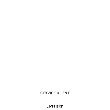
1905€.
699€.
MESSIKA
CHOPARD
Bague Messika Move 10th
Bague Chopard Happy
– Diamant Or Rose
Diamond Or Blanc
Le
Le
5800
€
4990
€
1750
€
prix
prix
initial
actuel
était :
est :
5800€.
4990€.
SERVICE CLIENT
Livraison