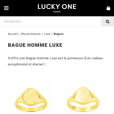
Passer
au
Toggle
contenu
Navigation
Recherche
NOUVEAUTÉS
de
produits
BRACELETS
Accueil
 / 
Bijoux homme
 / 
Luxe
 / 
Bagues
COLLIERS
BAGUE HOMME LUXE
BAGUES
S’offrir une Bague Homme Luxe est la promesse d’un cadeau
BOUCLES D’OREILLES
exceptionnel et éternel !
BIJOUX
MONTRES
SECONDE MAIN
MARQUES
💎 SERVICE CLIENT