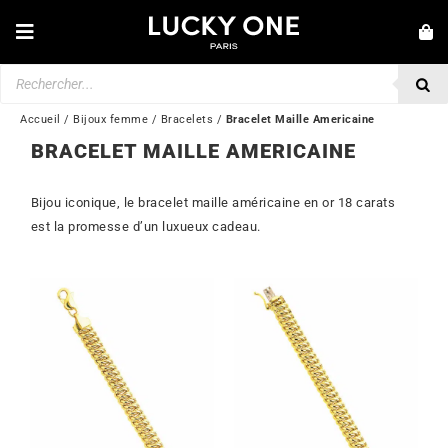
Passer
au
Toggle
contenu
Navigation
Recherche
NOUVEAUTÉS
de
produits
BRACELETS
Accueil
/
Bijoux femme
/
Bracelets
/
Bracelet Maille Americaine
BRACELET MAILLE AMERICAINE
COLLIERS
BAGUES
Bijou iconique, le bracelet maille américaine en or 18 carats
est la promesse d’un luxueux cadeau.
BOUCLES D’OREILLES
BIJOUX
MONTRES
SECONDE MAIN
MARQUES
💎 SERVICE CLIENT